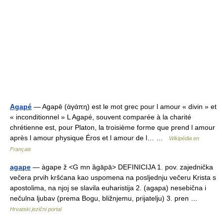
Agapé
— Agapē (ἀγάπη) est le mot grec pour l amour « divin » et
« inconditionnel » L Agapé, souvent comparée à la charité
chrétienne est, pour Platon, la troisième forme que prend l amour
après l amour physique Éros et l amour de l… …
Wikipédia en
Français
agape
— àgape ž <G mn ȁgāpā> DEFINICIJA 1. pov. zajednička
večera prvih kršćana kao uspomena na posljednju večeru Krista s
apostolima, na njoj se slavila euharistija 2. (agapa) nesebična i
nečulna ljubav (prema Bogu, bližnjemu, prijatelju) 3. pren …
Hrvatski jezični portal