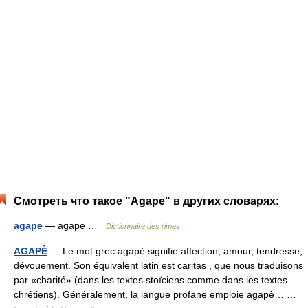
Смотреть что такое "Agape" в других словарях:
agape
— agape …
Dictionnaire des rimes
AGAPÈ
— Le mot grec agapè signifie affection, amour, tendresse,
dévouement. Son équivalent latin est caritas , que nous traduisons
par «charité» (dans les textes stoïciens comme dans les textes
chrétiens). Généralement, la langue profane emploie agapè… …