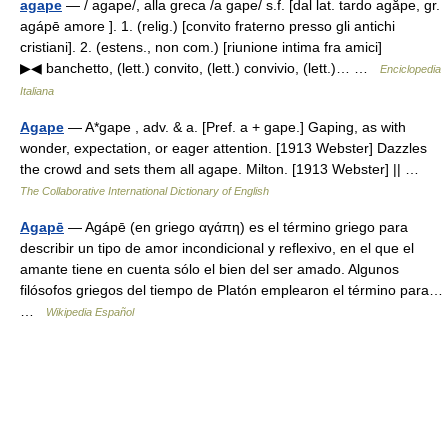
agape
— / agape/, alla greca /a gape/ s.f. [dal lat. tardo agăpe, gr.
agápē amore ]. 1. (relig.) [convito fraterno presso gli antichi
cristiani]. 2. (estens., non com.) [riunione intima fra amici]
▶◀ banchetto, (lett.) convito, (lett.) convivio, (lett.)… …
Enciclopedia
Italiana
Agape
— A*gape , adv. & a. [Pref. a + gape.] Gaping, as with
wonder, expectation, or eager attention. [1913 Webster] Dazzles
the crowd and sets them all agape. Milton. [1913 Webster] || …
The Collaborative International Dictionary of English
Agapē
— Agápē (en griego αγάπη) es el término griego para
describir un tipo de amor incondicional y reflexivo, en el que el
amante tiene en cuenta sólo el bien del ser amado. Algunos
filósofos griegos del tiempo de Platón emplearon el término para…
…
Wikipedia Español