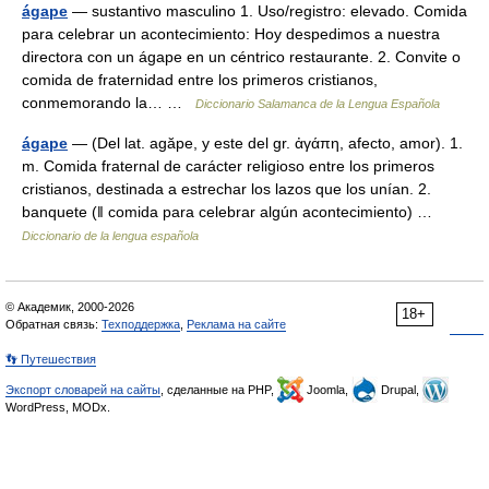
ágape
— sustantivo masculino 1. Uso/registro: elevado. Comida
para celebrar un acontecimiento: Hoy despedimos a nuestra
directora con un ágape en un céntrico restaurante. 2. Convite o
comida de fraternidad entre los primeros cristianos,
conmemorando la… …
Diccionario Salamanca de la Lengua Española
ágape
— (Del lat. agăpe, y este del gr. ἀγάπη, afecto, amor). 1.
m. Comida fraternal de carácter religioso entre los primeros
cristianos, destinada a estrechar los lazos que los unían. 2.
banquete (ǁ comida para celebrar algún acontecimiento) …
Diccionario de la lengua española
© Академик, 2000-2026
18+
Обратная связь:
Техподдержка
,
Реклама на сайте
👣 Путешествия
Экспорт словарей на сайты
, сделанные на PHP,
Joomla,
Drupal,
WordPress, MODx.